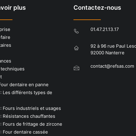
voir plus
Contactez-nous
prise
01.47.21.13.17
faire
taires
92 à 96 rue Paul Les
92000 Nanterre
ances
contact@refsas.com
 techniques
t
Four dentaire en panne
: Les différents types de
: Fours industriels et usages
: Résistances chauffantes
: Fours de frittage de zircone
: Four dentaire cassée