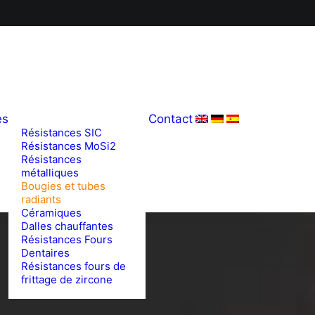
es
Contact
Résistances SIC
Résistances MoSi2
Résistances
métalliques
Bougies et tubes
radiants
Céramiques
Dalles chauffantes
Résistances Fours
Dentaires
Résistances fours de
frittage de zircone