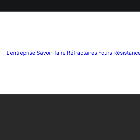
L’entreprise
Savoir-faire
Réfractaires
Fours
Résistanc